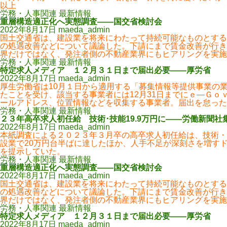
以上
労務・人事関連 最新情報
重層構造適正化へ実態調査――国交省検討会
2022年8月17日
maeda_admin
国土交通省は、建設業を将来にわたって持続可能なものとする
の処遇改善などについて議論した。下請にまで賃金改善が行き
界だけではなく、発注者側の不動産業界にもヒアリングを実施
労務・人事関連 最新情報
特定求人メディア １２月３１日まで届出必要――厚労省
2022年8月17日
maeda_admin
厚生労働省は10月１日から適用する「募集情報等提供事業の
たことを受け、該当する事業者には12月31日までにｅ―Ｇ
ールアドレス、位置情報などを収集する事業者。届出を怠った
労務・人事関連 最新情報
２３年高卒求人初任給 技術･技能19.9万円に――労働新聞社
2022年8月17日
maeda_admin
本紙調査による２０２３年３月卒の高卒求人初任給は、技術・
設業で20万円台半ばに達したほか、人手不足が深刻さを増す
を提示していた。
労務・人事関連 最新情報
重層構造適正化へ実態調査――国交省検討会
2022年8月17日
maeda_admin
国土交通省は、建設業を将来にわたって持続可能なものとする
の処遇改善などについて議論した。下請にまで賃金改善が行き
界だけではなく、発注者側の不動産業界にもヒアリングを実施
労務・人事関連 最新情報
特定求人メディア １２月３１日まで届出必要――厚労省
2022年8月17日
maeda_admin