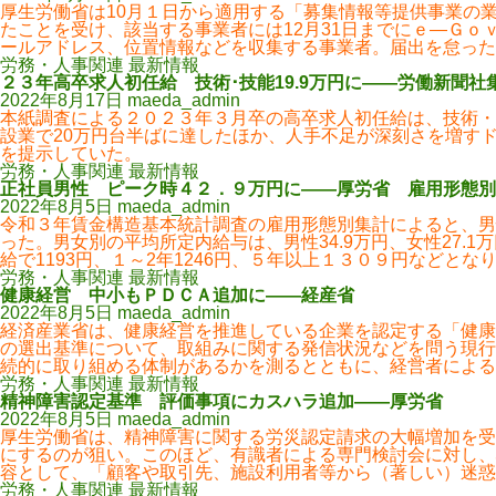
厚生労働省は10月１日から適用する「募集情報等提供事業の
たことを受け、該当する事業者には12月31日までにｅ―Ｇ
ールアドレス、位置情報などを収集する事業者。届出を怠った
労務・人事関連 最新情報
２３年高卒求人初任給 技術･技能19.9万円に――労働新聞社
2022年8月17日
maeda_admin
本紙調査による２０２３年３月卒の高卒求人初任給は、技術・
設業で20万円台半ばに達したほか、人手不足が深刻さを増す
を提示していた。
労務・人事関連 最新情報
正社員男性 ピーク時４２．９万円に――厚労省 雇用形態別
2022年8月5日
maeda_admin
令和３年賃金構造基本統計調査の雇用形態別集計によると、男性フ
った。男女別の平均所定内給与は、男性34.9万円、女性27.
給で1193円、１～2年1246円、５年以上１３０９円などとなり
労務・人事関連 最新情報
健康経営 中小もＰＤＣＡ追加に――経産省
2022年8月5日
maeda_admin
経済産業省は、健康経営を推進している企業を認定する「健康
の選出基準について、取組みに関する発信状況などを問う現行
続的に取り組める体制があるかを測るとともに、経営者による
労務・人事関連 最新情報
精神障害認定基準 評価事項にカスハラ追加――厚労省
2022年8月5日
maeda_admin
厚生労働省は、精神障害に関する労災認定請求の大幅増加を受
にするのが狙い。このほど、有識者による専門検討会に対し、
容として、「顧客や取引先、施設利用者等から（著しい）迷惑
労務・人事関連 最新情報