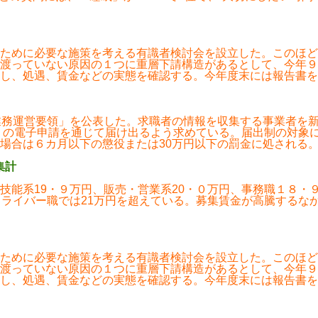
ために必要な施策を考える有識者検討会を設立した。このほど
渡っていない原因の１つに重層下請構造があるとして、今年９
し、処遇、賃金などの実態を確認する。今年度末には報告書を
業務運営要領」を公表した。求職者の情報を収集する事業者を
ｏｖの電子申請を通じて届け出るよう求めている。届出制の対象
場合は６カ月以下の懲役または30万円以下の罰金に処される
集計
技能系19・９万円、販売・営業系20・０万円、事務職１８・
ドライバー職では21万円を超えている。募集賃金が高騰するな
ために必要な施策を考える有識者検討会を設立した。このほど
渡っていない原因の１つに重層下請構造があるとして、今年９
し、処遇、賃金などの実態を確認する。今年度末には報告書を