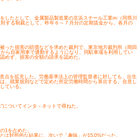
をしたとして、金属製品製造業の京浜スチール工業㈱（同県川
に対する制裁として、昨年６～７月分の定期賃金から、各月の
被った損害の賠償などを求めた裁判で、東京地方裁判所（岡田
月から自家用車で通勤するようになり、同駐車場を利用してい
認めず、損害の全額の請求を認めた。
意点を拡充した。労働基準法上の管理監督者に対しても、出生
は、就業規則などで定めた所定労働時間から算出する。合意し
している。
は”についてインタ－ネットで尋ねた。
分の1を占めた。
”とは対照的な結果に。次いで「趣味」が15.0%だった。