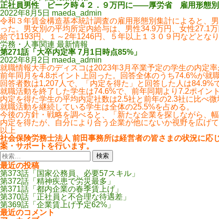
正社員男性 ピーク時４２．９万円に――厚労省 雇用形態別
2022年8月5日
maeda_admin
令和３年賃金構造基本統計調査の雇用形態別集計によると、男性フ
った。男女別の平均所定内給与は、男性34.9万円、女性27.
給で1193円、１～2年1246円、５年以上１３０９円などとなり
労務・人事関連 最新情報
第271話「大卒内定率 7月1日時点85%」
2022年8月2日
maeda_admin
就職情報大手のディスコは2023年3月卒業予定の学生の内定率が
前年同月を4.8ポイント上回った。回答全体のうち74.6%が
回答者数は1,207人で、「内定を得た」と回答した人は84.9
就職活動を終了した学生は74.6%で、前年同期より7.2ポイン
内定を得た学生の平均内定社数は2.5社と前年の2.3社に比べ
就職活動を継続している学生は全体の25.5%を占める。
今後の方針・戦略を調べると、「新たな企業を探しながら、幅広
内定を得たが、自分により合う企業が他にないか視野を広げて
以上
社会保険労務士法人 前田事務所は経営者の皆さまの状況に応
案・サポートを行います。
検
索:
最近の投稿
第373話「国家公務員、必要57スキル」
第372話「精神疾患で労災最多」
第371話「都内企業の春季賃上げ」
第370話「正社員と不合理な待遇差」
第369話「企業賃上げ予定62%」
最近のコメント