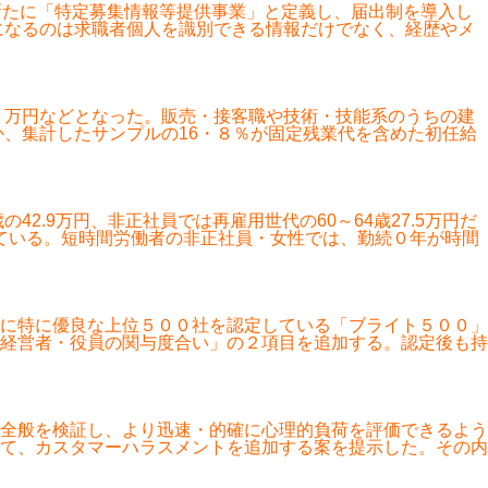
新たに「特定募集情報等提供事業」と定義し、届出制を導入し
になるのは求職者個人を識別できる情報だけでなく、経歴やメ
。
９万円などとなった。販売・接客職や技術・技能系のうちの建
か、集計したサンプルの16・８％が固定残業代を含めた初任給
.9万円、非正社員では再雇用世代の60～64歳27.5万円だ
なっている。短時間労働者の非正社員・女性では、勤続０年が時間
に特に優良な上位５００社を認定している「ブライト５００」
経営者・役員の関与度合い」の２項目を追加する。認定後も持
全般を検証し、より迅速・的確に心理的負荷を評価できるよう
て、カスタマーハラスメントを追加する案を提示した。その内