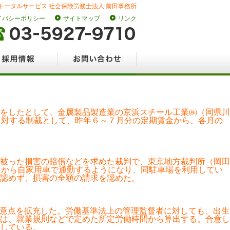
トータルサービス 社会保険労務士法人 前田事務所
イバシーポリシー
サイトマップ
リンク
情報
お問い合わせ
をしたとして、金属製品製造業の京浜スチール工業㈱（同県川
に対する制裁として、昨年６～７月分の定期賃金から、各月の
被った損害の賠償などを求めた裁判で、東京地方裁判所（岡田
月から自家用車で通勤するようになり、同駐車場を利用してい
認めず、損害の全額の請求を認めた。
意点を拡充した。労働基準法上の管理監督者に対しても、出生
は、就業規則などで定めた所定労働時間から算出する。合意し
している。