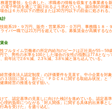
業務運営要領」を公表した。求職者の情報を収集する事業者を
ｏｖの電子申請を通じて届け出るよう求めている。届出制の対象
場合は６カ月以下の懲役または30万円以下の罰金に処される
集計
技能系19・９万円、販売・営業系20・０万円、事務職１８・
ドライバー職では21万円を超えている。募集賃金が高騰するな
賃金
ルタイム労働者の所定内給与のピークは正社員が55～59歳の42
1万円で、男性の水準を100とした場合の女性の指数は77.6と
、前年比で2.6％減、2.3％減、3.8％減と落ち込んでいる。
経営優良法人認定制度」の評価要件を見直す。中小企業を対象
の３項目に加え、新たに「ＰＤＣＡに関する取組み状況」と「
健康経営の推進を促す狙い。
けて、認定基準の見直しに向けた検討を進めている。認定基準
心理的負荷につながる「対人関係」に関する具体的出来事とし
行為を受けた」を盛り込む。