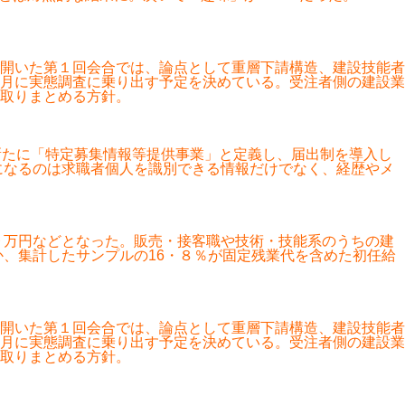
開いた第１回会合では、論点として重層下請構造、建設技能者
月に実態調査に乗り出す予定を決めている。受注者側の建設業
取りまとめる方針。
新たに「特定募集情報等提供事業」と定義し、届出制を導入し
になるのは求職者個人を識別できる情報だけでなく、経歴やメ
。
９万円などとなった。販売・接客職や技術・技能系のうちの建
か、集計したサンプルの16・８％が固定残業代を含めた初任給
開いた第１回会合では、論点として重層下請構造、建設技能者
月に実態調査に乗り出す予定を決めている。受注者側の建設業
取りまとめる方針。