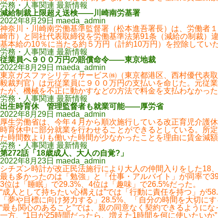
労務・人事関連 最新情報
減給制裁上限超え送検――川崎南労基署
2022年8月29日
maeda_admin
神奈川・川崎南労働基準監督署（松本進吾署長）は、労働者１
崎市）と同社代表取締役を労働基準法第91条（減給の制裁）
基本給の10％に当たる約５万円（計約10万円）を控除してい
労務・人事関連 最新情報
従業員へ９００万円の賠償命令――東京地裁
2022年8月29日
maeda_admin
東京ガスファシリティサービス㈱（東京都港区、西村優代表取
毅裁判官）は元従業員に９００万円の支払いを命じた。元従業
たが、機械を不正に動かすなどの方法で料金を支払わなかった
労務・人事関連 最新情報
出生時育休 管理監督者も就業可能――厚労省
2022年8月29日
maeda_admin
厚生労働省は、今年４月から順次施行している改正育児介護休
時育休中に部分就業を行わせることができるとしている。所定
た時間数よりも働いた時間が少なかったことを理由に賃金減額
労務・人事関連 最新情報
第272話「18歳成人、大人の自覚?」
2022年8月23日
maeda_admin
シチズン時計が改正民法施行により大人の仲間入りをした18、
最も多かったのは「勉強」と「仕事・アルバイト」が同率で39
3位は「睡眠」で29.3%、4位は「趣味」で26.5%だった。
“成人として持ちたい心構えは”では「行動に責任を持つ」が58
「夢や目標に向け努力する」28.5%、「自分の時間を大切にする
“最も関心のあること”では、親の同意なく契約できるようにな
一方、“1日が25時間だったら、増えた1時間を何に使いたいか”