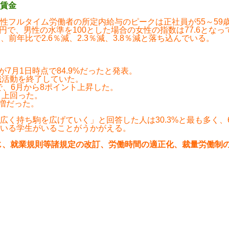
賃金
ルタイム労働者の所定内給与のピークは正社員が55～59歳の42
1万円で、男性の水準を100とした場合の女性の指数は77.6と
、前年比で2.6％減、2.3％減、3.8％減と落ち込んでいる。
7月1日時点で84.9%だったと発表。
就職活動を終了していた。
%で、6月から8ポイント上昇した。
ト上回った。
微増だった。
く持ち駒を広げていく」と回答した人は30.3%と最も多く、6
いる学生がいることがうかがえる。
じ、就業規則等諸規定の改訂、労働時間の適正化、裁量労働制