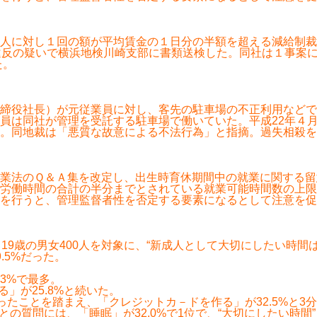
人に対し１回の額が平均賃金の１日分の半額を超える減給制裁
違反の疑いで横浜地検川崎支部に書類送検した。同社は１事案
た。
締役社長）が元従業員に対し、客先の駐車場の不正利用などで
員は同社が管理を受託する駐車場で働いていた。平成22年４
。同地裁は「悪質な故意による不法行為」と指摘。過失相殺を
業法のＱ＆Ａ集を改定し、出生時育休期間中の就業に関する留
労働時間の合計の半分までとされている就業可能時間数の上限
を行うと、管理監督者性を否定する要素になるとして注意を促
19歳の男女400人を対象に、“新成人として大切にしたい時間
.5%だった。
.3%で最多。
」が25.8%と続いた。
ったことを踏まえ、「クレジットカ－ドを作る」が32.5%と3
との質問には、「睡眠」が32.0%で1位で、“大切にしたい時間