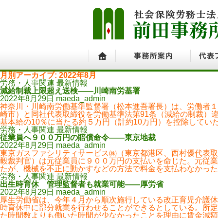
月別アーカイブ: 2022年8月
ホーム
事務所案内
代表プ
労務・人事関連 最新情報
減給制裁上限超え送検――川崎南労基署
2022年8月29日
maeda_admin
神奈川・川崎南労働基準監督署（松本進吾署長）は、労働者１
崎市）と同社代表取締役を労働基準法第91条（減給の制裁）
基本給の10％に当たる約５万円（計約10万円）を控除してい
労務・人事関連 最新情報
従業員へ９００万円の賠償命令――東京地裁
2022年8月29日
maeda_admin
東京ガスファシリティサービス㈱（東京都港区、西村優代表取
毅裁判官）は元従業員に９００万円の支払いを命じた。元従業
たが、機械を不正に動かすなどの方法で料金を支払わなかった
労務・人事関連 最新情報
出生時育休 管理監督者も就業可能――厚労省
2022年8月29日
maeda_admin
厚生労働省は、今年４月から順次施行している改正育児介護休
時育休中に部分就業を行わせることができるとしている。所定
た時間数よりも働いた時間が少なかったことを理由に賃金減額