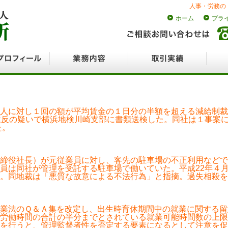
人事・労務の
ホーム
プラ
ロフィール
業務内容
取引実績
採用
人に対し１回の額が平均賃金の１日分の半額を超える減給制裁
違反の疑いで横浜地検川崎支部に書類送検した。同社は１事案
た。
締役社長）が元従業員に対し、客先の駐車場の不正利用などで
員は同社が管理を受託する駐車場で働いていた。平成22年４
。同地裁は「悪質な故意による不法行為」と指摘。過失相殺を
業法のＱ＆Ａ集を改定し、出生時育休期間中の就業に関する留
労働時間の合計の半分までとされている就業可能時間数の上限
を行うと、管理監督者性を否定する要素になるとして注意を促