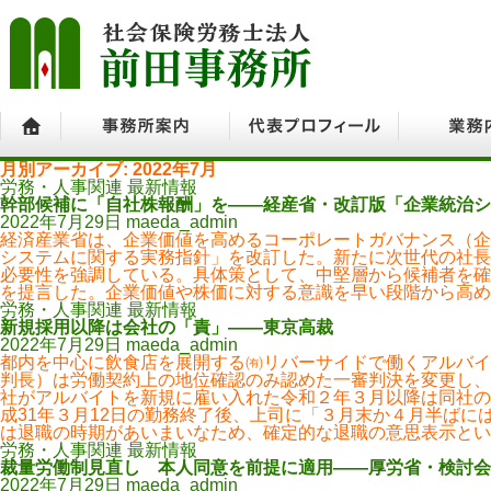
ホーム
月別アーカイブ: 2022年7月
事務所案内
代表プロフィール
業務内容
労務・人事関連 最新情報
幹部候補に「自社株報酬」を――経産省・改訂版「企業統治シ
2022年7月29日
maeda_admin
経済産業省は、企業価値を高めるコーポレートガバナンス（企
システムに関する実務指針」を改訂した。新たに次世代の社長
必要性を強調している。具体策として、中堅層から候補者を確
を提言した。企業価値や株価に対する意識を早い段階から高め
労務・人事関連 最新情報
新規採用以降は会社の「責」――東京高裁
2022年7月29日
maeda_admin
都内を中心に飲食店を展開する㈲リバーサイドで働くアルバイ
判長）は労働契約上の地位確認のみ認めた一審判決を変更し、
社がアルバイトを新規に雇い入れた令和２年３月以降は同社の
成31年３月12日の勤務終了後、上司に「３月末か４月半ば
は退職の時期があいまいなため、確定的な退職の意思表示とい
労務・人事関連 最新情報
裁量労働制見直し 本人同意を前提に適用――厚労省・検討会
2022年7月29日
maeda_admin