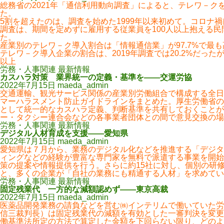
総務省の2021年「通信利用動向調査」によると、テレワ－クを
た。
5割を超えたのは、調査を始めた1999年以来初めて。コロナ禍前
調査は、期間を定めずに雇用する従業員を100人以上抱える民間
た。
産業別のテレワ－ク導入割合は「情報通信業」が97.7%で最も
テレワ－ク導入企業の割合は、2019年調査では20.2%だった
以上
労務・人事関連 最新情報
カスハラ対策 業界統一の定義・基準を――交運労協
2022年7月15日
maeda_admin
交通運輸、観光サービス関係の産業別労働組合で構成する全日
マーハラスメント防止ガイドラインをまとめた。厚生労働省の
として統一的なカスハラ定義、判断基準を共有しておくことが
ー・タクシー連合会などの各事業者団体との間で意見交換の
労務・人事関連 最新情報
デジタル人材育成を支援――愛知県
2022年7月15日
maeda_admin
愛知県は７月から、業務のデジタル化などを推進する「デジタ
ィングなどの経験が豊富な専門家を無料で派遣する事業を開始
策の提案や情報提供を行う。さらに約15社に対し、個別の研
と、多くの企業が「自社の業務にも精通する人材」を求めてい
労務・人事関連 最新情報
固定残業代 一方的な減額認めず――東京高裁
2022年7月15日
maeda_admin
医薬品開発業務の請負などを営む㈱インテリムで働いていた労
信三裁判長）は固定残業代の減額を有効とした一審判決を変更
働基準法所定の方法で算定した金額を下回らない限り、どのよ