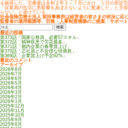
を維持した。労働者は令和２年３～７月にかけ、１日の所定労
「従業員の生活に悪影響を及ぼさないように配慮した」と主張
らない」と退けている。
社会保険労務士法人 前田事務所は経営者の皆さまの状況に応
監督者の適用範囲等、労務・人事制度構築のご提案・サポート
検
索:
最近の投稿
第373話「国家公務員、必要57スキル」
第372話「精神疾患で労災最多」
第371話「都内企業の春季賃上げ」
第370話「正社員と不合理な待遇差」
第369話「企業賃上げ予定62%」
最近のコメント
アーカイブ
2026年8月
2026年7月
2026年6月
2026年5月
2026年4月
2026年3月
2026年2月
2026年1月
2025年12月
2025年11月
2025年10月
2025年9月
2025年8月