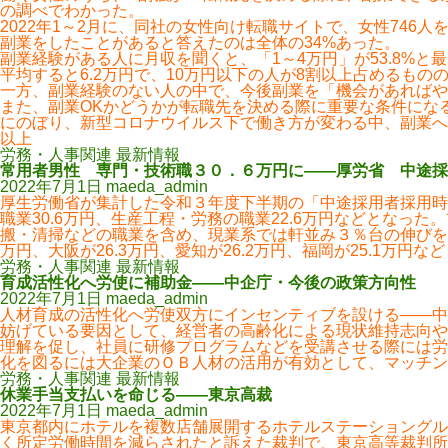
の調べでわかった。
2022年1～2月に、同社の女性向け転職サイトで、女性746人
副業をしたことがあると答えたのは全体の34%あった。
副業経験がある人に月収を聞くと、「1～4万円」が53.8%と
平均すると6.2万円で、10万円以下の人が8割以上占めるもの
一方、副業経験のない人の中で、今後副業を「機会があればや
また、副業OKかどうかが転職先を決める際に重要な条件になる
にのぼり、新型コロナウイルス下で働き方が変わる中、副業へ
以上
労務・人事関連 最新情報
常用者男性 専門・技術職３０．６万円に――厚労省 中途採
2022年7月1日
maeda_admin
厚生労働省が集計した令和３年度下半期の「中途採用者採用時
職業30.6万円、生産工程・労務の職業22.6万円などとなった
搬・清掃などの職業を含め、現業系では軒並み３％台の伸びを示
万円、大阪が26.3万円、愛知が26.2万円、福岡が25.1万円な
労務・人事関連 最新情報
育成活性化へ労使に補助金――中企庁・今後の政策方向性
2022年7月1日
maeda_admin
人材育成の活性化へ労使双方にインセンティブを設ける――中
妨げている要因として、経営者の高齢化による現状維持志向や
理解を促し、社員に研修プログラムなどを受講させる際には労
化を図るには大企業のＯＢ人材の活用が有効として、マッチン
労務・人事関連 最新情報
休業手当支払いを命じる――東京高裁
2022年7月1日
maeda_admin
東京都内にホテルを複数店舗展開するホテルステーショングル
く所定労働時間を減らされたと訴えた裁判で、東京高等裁判所