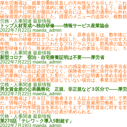
厚生労働省は、裁量労働制見直しの方向性などを示した「これ
らの意思で自律的・主体的に働くことを選択できるよう、裁量
た。運用中に同意が撤回された場合には、制度の適用から外れ
確保措置の強化も提起した。措置のメニューの追加や、複数措
労務・人事関連 最新情報
トップ人材育成へ独自研修――情報サービス産業協会
2022年7月22日
maeda_admin
情報サービス産業協会（＝ＪＩＳＡ、原孝会長）は、数年後に
め、独自の研修プログラムを創設した。会員企業が送り出す入
年間、１８０時間以上にわたるプログラムでは、群馬県の協力
験型研修も行う。将来的には会員外からの参加も可能とし、５
労務・人事関連 最新情報
新型コロナ 宿泊・自宅療養証明は不要――厚労省
2022年7月22日
maeda_admin
厚生労働省は新型コロナウイルスの感染者に対する傷病手当金
証明書」の提出は必須ではなく、保険者が一律に添付を求める
所の業務ひっ迫に配慮した形だ。何らかの証明書を求める場合
い理由により医療機関を受診していない場合は、事業主証明で
労務・人事関連 最新情報
男女賃金差の公表義務化 正規、非正規など３区分で――厚労
2022年7月22日
maeda_admin
厚生労働省は７月８日、労働者３０１人以上の企業に対して男
た。情報の公表は、正規雇用労働者、非正規雇用労働者、全労
れぞれの平均年間賃金を算出したうえで、男性賃金に対する女
後、おおむね３カ月以内の公表が求められる。
労務・人事関連 最新情報
第270話「テレワ－ク導入5割超す」
2022年7月19日
maeda_admin