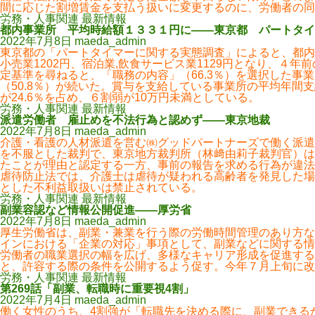
間に応じた割増賃金を支払う扱いに変更するのに、労働者の同
労務・人事関連 最新情報
都内事業所 平均時給額１３３１円に――東京都 パートタイ
2022年7月8日
maeda_admin
東京都の「パートタイマーに関する実態調査」によると、都内事
小売業1202円、宿泊業,飲食サービス業1129円となり、４
定基準を尋ねると、「職務の内容」（66.3％）を選択した事
（50.8％）が続いた。賞与を支給している事業所の平均年間支
が24.6％を占め、６割弱が10万円未満としている。
労務・人事関連 最新情報
派遣労働者 雇止めを不法行為と認めず――東京地裁
2022年7月8日
maeda_admin
介護・看護の人材派遣を営む㈱グッドパートナーズで働く派遣
を不服とした裁判で、東京地方裁判所（林﨑由莉子裁判官）は
たことが理由と認定する一方、事前の報告を求める行為が違法
虐待防止法では、介護士は虐待が疑われる高齢者を発見した場
とした不利益取扱いは禁止されている。
労務・人事関連 最新情報
副業容認など情報公開促進――厚労省
2022年7月8日
maeda_admin
厚生労働省は、副業・兼業を行う際の労働時間管理のあり方な
インにおける「企業の対応」事項として、副業などに関する情
労働者の職業選択の幅を広げ、多様なキャリア形成を促進する
と、許容する際の条件を公開するよう促す。今年７月上旬に改
労務・人事関連 最新情報
第269話「副業、転職時に重要視4割」
2022年7月4日
maeda_admin
働く女性のうち、4割強が「転職先を決める際に、副業できる