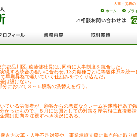
人事・労務の
ホーム
プラ
ロフィール
業務内容
取引実績
採用
京都品川区､遠藤健社長)は､同時に人事制度を統合した｡
実現する統合の狙いに合わせ､13の職種ごとに等級体系を統一
って早期昇格で報いていく仕組みをつくり込んだ｡
格差は設けない｡
部分において３～５段階の洗替えを行う｡
いている労働者が、顧客からの悪質なクレームや迷惑行為で強
とが分かったもので、８月には国としての対策を厚労相に直接要
企業は動向を注視すべき状況にある。
・働き方改革・人手不足対策や、事業承継支援に重点的に取り組