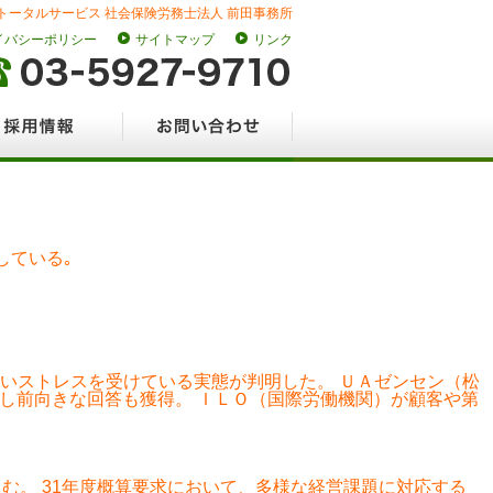
トータルサービス 社会保険労務士法人 前田事務所
イバシーポリシー
サイトマップ
リンク
情報
お問い合わせ
している｡
いストレスを受けている実態が判明した。 ＵＡゼンセン（松
請し前向きな回答も獲得。 ＩＬＯ（国際労働機関）が顧客や第
む。 31年度概算要求において、多様な経営課題に対応する