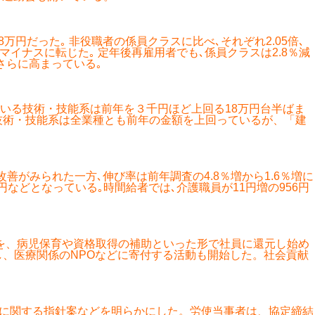
万円だった｡ 非役職者の係員クラスに比べ､それぞれ2.05倍､
イナスに転じた｡ 定年後再雇用者でも､係員クラスは2.8％減
がさらに高まっている｡
いる技術・技能系は前年を３千円ほど上回る18万円台半ばま
技術・技能系は全業種とも前年の金額を上回っているが、「建
善がみられた一方､伸び率は前年調査の4.8％増から1.6％増に
6万円などとなっている｡時間給者では､介護職員が11円増の956円
額を、病児保育や資格取得の補助といった形で社員に還元し始め
、医療関係のNPOなどに寄付する活動も開始した。社会貢献
項に関する指針案などを明らかにした。労使当事者は、協定締結