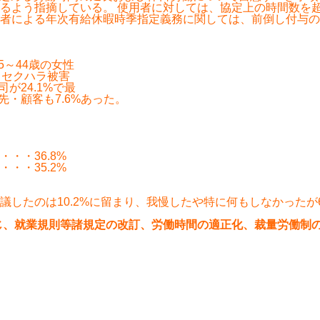
るよう指摘している。 使用者に対しては、協定上の時間数を
者による年次有給休暇時季指定義務に関しては、前倒し付与の
5～44歳の女性
、セクハラ被害
が24.1%で最
先・顧客も7.6%あった。
・・36.8%
・・35.2%
したのは10.2%に留まり、我慢したや特に何もしなかったが6
じ、就業規則等諸規定の改訂、労働時間の適正化、裁量労働制