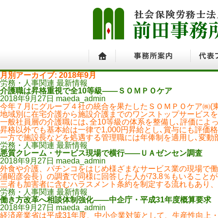
月別アーカイブ: 2018年9月
ホーム
事務所案内
代表プ
労務・人事関連 最新情報
介護職は昇格重視で全10等級――ＳＯＭＰＯケア
2018年9月27日
maeda_admin
今年７月にグループ４社の統合を果たしたＳＯＭＰＯケア㈱(東
地域別に在宅介護から施設介護までのワンストップサービスを
一般社員層の介護職には､全10等級の体系を整備し､評価によ
昇格以外でも基本給は一律で1,000円昇給とし､賞与にも評価
一方で施設長などを処遇する管理職には年俸制を適用し､変動
労務・人事関連 最新情報
悪質クレーム・サービス現場で横行――ＵＡゼンセン調査
2018年9月27日
maeda_admin
外食や介護、パチンコをはじめ様ざまなサービス業の現場で働
浦昭彦会長）の調査で同様に回答した人が73.8％もいるこ
三者も加害者に含むハラスメント条約を制定する流れもあり、
労務・人事関連 最新情報
働き方改革へ相談体制強化――中企庁・平成31年度概算要求
2018年9月27日
maeda_admin
経済産業省は平成31年度、中小企業対策として、生産性向上