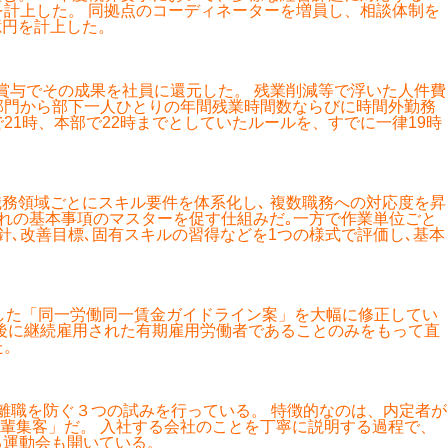
を計上した。 同拠点のコーディネーターを増員し、相談体制を
億円を計上した。
賞与でその成果を社員に還元した。 残業削減等で浮いた人件費
部門から部下一人ひとりの年間残業時間数ならびに時間外勤務
1時、本部で22時までとしていたルールを、すでに一律19時
職務領域ごとにスキル要件を体系化し､ 複数職務への対応度を昇
ぞれの基本事項のマスターを促す仕組みだ｡一方で作業単位ごと
針､改善目標､固有スキルの習得などを1つの様式で評価し､基本
した「同一労働同一賃金ガイドライン案」を大幅に修正してい
後に継続雇用された有期雇用労働者であることのみをもって直
た。
離職を防ぐ３つの試みを行っている。 特徴的なのは、内定者が
輩集客」だ。 入社する会社のことを丁寧に説明する過程で、
る運動会も開いている。