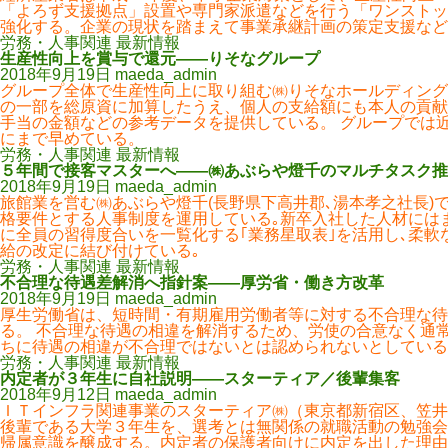
「よろず支援拠点」設置や専門家派遣などを行う「ワンストッ
強化する。企業の現状を踏まえて事業承継計画の策定支援など
労務・人事関連 最新情報
生産性向上を賞与で還元――りそなグループ
2018年9月19日
maeda_admin
グループ全体で生産性向上に取り組む㈱りそなホールディング
の一部を総原資に加算したうえ、個人の支給額にも本人の貢献
手当の金額などの参考データを提供している。 グループでは近
にまで早めている。
労務・人事関連 最新情報
５年間で接客マスターへ――㈱あぶらや燈千のマルチタスク推
2018年9月19日
maeda_admin
旅館業を営む㈱あぶらや燈千(長野県下高井郡､湯本孝之社長)
格要件とする人事制度を運用している｡新卒入社した人材には
に全員の習得度合いを一覧化する｢業務星取表｣を活用し､柔軟
給の改定に結び付けている｡
労務・人事関連 最新情報
不合理な待遇差解消へ指針案――厚労省・働き方改革
2018年9月19日
maeda_admin
厚生労働省は、短時間・有期雇用労働者等に対する不合理な待
る。 不合理な待遇の相違を解消するため、労使の合意なく通
ちに待遇の相違が不合理ではないとは認められないとしている
労務・人事関連 最新情報
内定者が３年生に自社説明――スターティア／後輩集客
2018年9月12日
maeda_admin
ＩＴインフラ関連事業のスターティア㈱（東京都新宿区、笠井
後輩である大学３年生を、選考とは無関係の就職活動の勉強会
帰属意識を醸成する。内定者の保護者向けに内定を出した理由