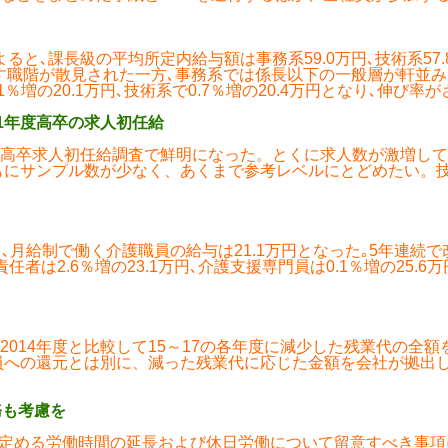
､課長級の平均所定内給与額は事務系59.0万円､技術系57.8
す職階が散見された一方､事務系では係長以下の一般層が軒並みマ
％増の20.1万円､技術系で0.7％増の20.4万円となり､伸び率
1年度高卒の求人初任給
高卒求人初任給調査で鮮明になった。とくに求人数が激増して
もにサンプル数が少なく、あくまで参考レベルにとどめたい。
月給制で働く介護職員の給与は21.1万円となった｡5年連続で改
責任者は2.6％増の23.1万円､介護支援専門員は0.1％増の25.
014年度と比較して15～17の各年度に減少した残業代の全
員への還元とは別に、減った残業代に応じた金額を会社が拠出し
務も考慮を
)で定める労働時間の延長および休日労働について留意すべき事