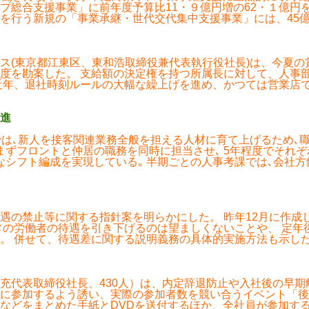
プ総合支援事業」に前年度予算比11・９億円増の62・１億円
を行う新規の「事業承継・世代交代集中支援事業」には、45
ス(東京都江東区、東和浩取締役兼代表執行役社長)は、今夏の
度を勘案した。 支給額の決定権を持つ所属長に対して、人事
年、退社時刻ルールの大幅な繰上げを進め、かつては営業店で2
進
では､新人を接客関連業務全般を担える人材に育て上げるため､
まずフロントと仲居の職務を同時に担当させ､ 5年程度でそれ
なシフト編成を実現している｡ 半期ごとの人事考課では､会社方
遇の禁止等に関する指針案を明らかにした。 昨年12月に作成
常の労働者の待遇を引き下げるのは望ましくないことや、 定年
。 併せて、待遇差に関する説明義務の具体的実施方法も示し
充代表取締役社長、430人）は、内定辞退防止や入社後の早期
に参加するよう誘い、実際の参加者数を競い合うイベント「後
などをまとめた手紙とDVDを送付するほか、全社員が参加す