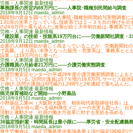
労務・人事関連 最新情報
事務課長の所定内69万円に――人事院･職種別民間給与調査
2018年9月12日
maeda_admin
職階別の賃金を調べている人事院･職種別民間給与実態調査によると
1.91倍の水準となっている｡技術系では２～３％台の伸びを示
の24.6万円と落ち込んだ｡改善が続く大卒初任給は､事務系で1.1
労務・人事関連 最新情報
「建設業」の技術・技能系19万円台に――労働新聞社調査・3
2018年9月12日
maeda_admin
企業の人材獲得欲が著しく高まっていることが、労働新聞社の
で高騰。 より高い水準となった販売・営業系は、事務系とと
設業」は19万円台に乗った。
労務・人事関連 最新情報
介護職員の月給者21万円に――介護労働実態調査
2018年9月5日
maeda_admin
介護労働安定センターの平成29年度介護労働実態調査によると､
低下している｡ 訪問介護員は0.7％増の19.8万円､サービス提供
と伸び､訪問介護員は6円減の1,249円と2年連続で落ち込んだ｡
労務・人事関連 最新情報
病児保育補助など開始――小野薬品
2018年9月5日
maeda_admin
小野薬品工業㈱（大阪府大阪市、相良暁代表取締役社長）は、2
た。 社員が自ら選べる福利厚生メニューの充実も図った。社
活動と連動させ、社員の働き方改革に対する意欲を高める。
労務・人事関連 最新情報
36協定指針案・時間延長は最小限に――厚労省・安全配慮義
2018年9月5日
maeda_admin
厚生労働省は、改正労働基準法第36条第１項の協定(36協定