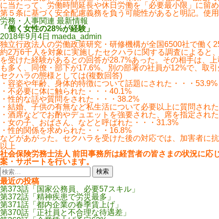
に当たって、労働時間延長や休日労働を「必要最小限」に留め
第５条に基づく安全配慮義務を負う可能性があると明記。使用
労務・人事関連 最新情報
「働く女性の28%が経験」
2018年9月4日
maeda_admin
独立行政法人の労働政策研究・研修機構が全国6500社で働く2
約2万6千人を対象に実施したセクハラに関する調査によると
を受けた経験があるとの回答が28.7%あった。その相手は、上司
も多く、同僚・部下が17.6%、別の部署の社員が12%で、取引
セクハラの態様としては(複数回答)
・容姿や年齢、身体的特徴について話題にされた・・・53.9%
・不必要に体に触られた・・・40.1%
・性的な話や質問をされた・・・38.2%
・結婚、子供の有無など私生活について必要以上に質問された・
・酒席などでお酌やデュエットを強要された、席を指定された・
・女の子、おばさん、などと呼ばれた・・・31.3%
・性的関係を求められた・・・16.8%
などがあがった。セクハラを受けた後の対応では、加害者に抗議
以上
社会保険労務士法人 前田事務所は経営者の皆さまの状況に応
案・サポートを行います。
検
索:
最近の投稿
第373話「国家公務員、必要57スキル」
第372話「精神疾患で労災最多」
第371話「都内企業の春季賃上げ」
第370話「正社員と不合理な待遇差」