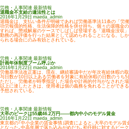
労務・人事関連 最新情報
退職金不支給の違法性とは
2016年1月29日
maeda_admin
退職金は、支払い条件が明確であれば労働基準法11条の「労
功労報償的性格、生活保障的性格を併せ持ち、個々の退職金の
すれば、懲戒解雇のケースでしばしば登場する「退職金没収」
勤務の再評価を行った結果として認められることになる。しか
られる場合にのみ有効とされている。
労務・人事関連 最新情報
計画年休制度ブーム呼ぶか
2016年1月22日
maeda_admin
労働基準法改正案は、現在、継続審議中だが年次有給休暇の取
与日数が10日以上ある労働者を対象に有給休暇の日数のうち
ただし、労働者が時季指定した場合や計画的付与がなされた場
以上に達したときは、使用者は個の義務を免れることができる
予想されている。
労務・人事関連 最新情報
大卒のピークは55歳46.2万円――都内中小のモデル賃金
2016年1月22日
maeda_admin
東京都の｢中小企業の賃金事情｣調査によると､大卒のモデル賃金は22歳
となった｡中高年層で落ち込みがめだち､初任時に対するピーク時の