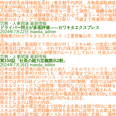
明治安田生命保険相互会社（東京都千代田区、永島英器取締役
従来は60歳以上の社員には専用の賃金テーブルを設定してい
入社時から70歳まで同一の制度を一貫して適用し、報酬を維
65歳以降は本人の健康状態などに合わせて、週３～４日や短
任意のタイミングで退職金を受け取り、70歳まで再雇用の嘱
労務・人事関連 最新情報
ドライバー同士が多面評価――カワキタエクスプレス
2024年7月22日
maeda_admin
運輸業の㈱カワキタエクスプレス（三重県亀山市、川北辰実代
る。
結果は最高・最低額で７倍の差が付く「スキル給」の改定に用
評価項目は約40に上り、それぞれの採点基準は８～10段階に
“高卒新卒者”を主要な人材獲得のルートとしており、社会人
労務・人事関連 最新情報
第330話「社長の能力定義開示2割」
2024年7月16日
maeda_editor
日本企業で経営者の能力をまとめた「スキルマトリックス」の
日本の上場企業40０社のうち、能力の定義まで示した企業は2
企業統治助言のHRガバナンス・リーダ－ズが国内外の主要上場
日本ではJPX日経インデックス40０の397銘柄、米国ではS&
スキルマトリックスは経営陣、取締役などのもつ能力や経験を
取締役の選任を諮る株主総会に向け、招集通知で記載される。
日本企業では97%(387社)が社長や最高経営責任者(CEO)
開示する企業の数自体は米国の92%を上回る。
焦点となるのは開示の内容。
スキルの定義や選定理由まで説明する企業は米国で65%に達す
スキルや経験と、経営戦略の関係を具体的に説明する企業は米国
米国企業では経営陣に必要とされる能力を明確に定義し、職歴