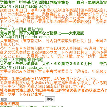
労働者性 申告基づき原則は判断実施を――政府・規制改革実
2024年7月1日
maeda_admin
政府は６月21日、令和６年度の規制改革実施計画を閣議決定
ドイツの制度を参考に、業務委託として働く就業者がトラブル
具体的には、労働基準監督署に申告があった場合、原則として
ドイツ労働法に詳しい東洋大学の鎌田耕一名誉教授は「労働者
とした。
労務・人事関連 最新情報
賞与評価 部下の離職率など指標に――大東建託
2024年7月1日
maeda_admin
大東建託㈱（東京都港区、竹内啓代表取締役社長）は、全国２
を導入した。
今年４～９月を対象期間とする10月の人事評価から適用して
従来の営業実績による評価のウエートを90％に抑え、10％
するとともに、支店長に対して「質より量」から「効率・生産
労務・人事関連 最新情報
大企業・モデル退職金 大卒・６０歳で２６５０万円――中労
2024年7月1日
maeda_admin
大手企業のみを対象とする中央労働委員会「退職金、年金および
た。
高卒・生産労働者は1838万円、46.0カ月分となっている。
退職年金制度のある企業のうち確定拠出年金を導入している割合
マッチング拠出の導入率は56.5％に微増している。
社会保険労務士法人 前田事務所は経営者の皆さまの状況に応
案・サポートを行います。
検
索:
最近の投稿