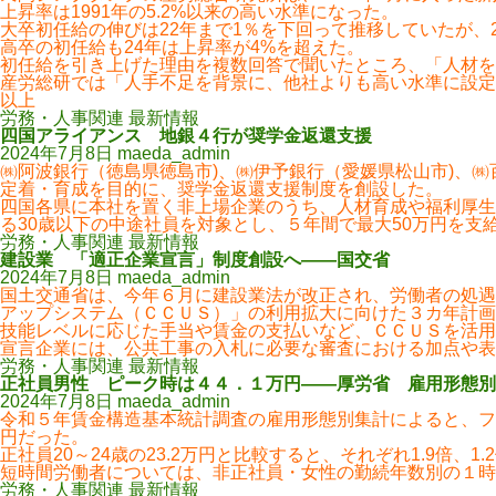
上昇率は1991年の5.2%以来の高い水準になった。
大卒初任給の伸びは22年まで1％を下回って推移していたが、23
高卒の初任給も24年は上昇率が4%を超えた。
初任給を引き上げた理由を複数回答で聞いたところ、「人材を確保
産労総研では「人手不足を背景に、他社よりも高い水準に設定
以上
労務・人事関連 最新情報
四国アライアンス 地銀４行が奨学金返還支援
2024年7月8日
maeda_admin
㈱阿波銀行（徳島県徳島市)、㈱伊予銀行（愛媛県松山市)、
定着・育成を目的に、奨学金返還支援制度を創設した。
四国各県に本社を置く非上場企業のうち、人材育成や福利厚生
る30歳以下の中途社員を対象とし、５年間で最大50万円を支
労務・人事関連 最新情報
建設業 「適正企業宣言」制度創設へ――国交省
2024年7月8日
maeda_admin
国土交通省は、今年６月に建設業法が改正され、労働者の処遇
アップシステム（ＣＣＵＳ）」の利用拡大に向けた３カ年計画
技能レベルに応じた手当や賃金の支払いなど、ＣＣＵＳを活用
宣言企業には、公共工事の入札に必要な審査における加点や表
労務・人事関連 最新情報
正社員男性 ピーク時は４４．１万円――厚労省 雇用形態別
2024年7月8日
maeda_admin
令和５年賃金構造基本統計調査の雇用形態別集計によると、フルタ
円だった。
正社員20～24歳の23.2万円と比較すると、それぞれ1.9倍、1
短時間労働者については、非正社員・女性の勤続年数別の１時間当
労務・人事関連 最新情報