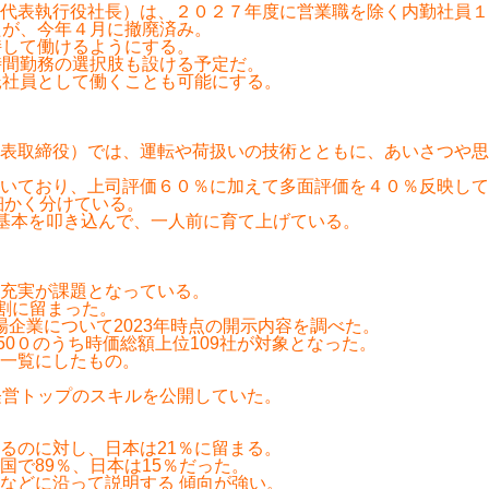
代表執行役社長）は、２０２７年度に営業職を除く内勤社員１万
たが、今年４月に撤廃済み。
持して働けるようにする。
時間勤務の選択肢も設ける予定だ。
託社員として働くことも可能にする。
表取締役）では、運転や荷扱いの技術とともに、あいさつや思い
いており、上司評価６０％に加えて多面評価を４０％反映して
細かく分けている。
の基本を叩き込んで、一人前に育て上げている。
充実が課題となっている。
割に留まった。
企業について2023年時点の開示内容を調べた。
P50０のうち時価総額上位109社が対象となった。
一覧にしたもの。
など経営トップのスキルを公開していた。
るのに対し、日本は21％に留まる。
で89％、日本は15％だった。
などに沿って説明する 傾向が強い。