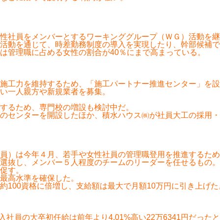
性社員をメンバーとするワーキンググループ（ＷＧ）活動を継
活動を通じて、時差勤務制度の導入を実現したり、幹部候補で
は管理職に占める女性の割合が40％にまで高まっている。
の施工力を維持するため、「施工パートナー推進センター」を
い一人親方や新規業者を募集。
するため、専門校の増設も検討中だ。
種のセンターを開設したほか、積水ハウス㈱が社員大工の採用
員）は今年４月、若手や女性社員の管理職登用を推進するため
選抜し、メンバー５人程度のチームのリーダーを任せるもの。
促す。
最高水準を確保した。
100資格に倍増し、支給額は最大で月額10万円に引き上げた
社員の大卒初任給は前年より4.01%高い22万6341円だった