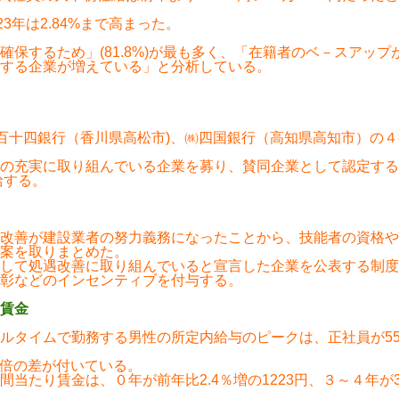
年は2.84%まで高まった。
するため」(81.8%)が最も多く、「在籍者のベ－スアップがあ
する企業が増えている」と分析している。
㈱百十四銀行（香川県高松市)、㈱四国銀行（高知県高知市）の
の充実に取り組んでいる企業を募り、賛同企業として認定する
給する。
改善が建設業者の努力義務になったことから、技能者の資格や
案を取りまとめた。
して処遇改善に取り組んでいると宣言した企業を公表する制度
彰などのインセンティブを付与する。
賃金
イムで勤務する男性の所定内給与のピークは、正社員が55～59歳
.2倍の差が付いている。
たり賃金は、０年が前年比2.4％増の1223円、３～４年が3.