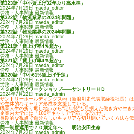
第323話「中小賃上げ32年ぶり高水準」
2024年7月29日
maeda_editor
労務・人事関連 最新情報
第322話「物流業界の2024年問題」
2024年7月29日
maeda_editor
労務・人事関連 最新情報
第322話「物流業界の2024年問題」
2024年7月29日
maeda_editor
労務・人事関連 最新情報
第321話「賃上げ率4％超か」
2024年7月29日
maeda_editor
労務・人事関連 最新情報
第321話「賃上げ率4％超か」
2024年7月29日
maeda_editor
労務・人事関連 最新情報
第320話「中小61%賃上げ予定」
2024年7月29日
maeda_editor
労務・人事関連 最新情報
４３歳時点でワークショップ――サントリーＨＤ
2024年7月22日
maeda_admin
サントリーホールディングス㈱（新浪剛史代表取締役社長）は、
や主体的なキャリア形成を支援している。
職業人生の折り返し地点から“定年後”も見据えた働き方や生
企業内大学には「100年キャリア学部」を設けた。
長期的な視点で自分らしいキャリアを切り開いていく方法を伝
労務・人事関連 最新情報
同一制度運用で７０歳定年へ――明治安田生命
2024年7月22日
maeda_admin