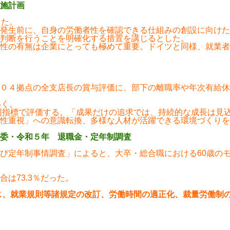
施計画
した。
発生前に、自身の労働者性を確認できる仕組みの創設に向けた
判断を行うことを明確化する措置を講じるとした。
性の有無は企業にとっても極めて重要。ドイツと同様、就業者
０４拠点の全支店長の賞与評価に、部下の離職率や年次有給休
いく。
を同指標で評価する。「成果だけの追求では、持続的な成長は見
性重視」への意識転換、多様な人材が活躍できる環境づくりを
委・令和５年 退職金・定年制調査
定年制事情調査」によると、大卒・総合職における60歳のモデ
は73.3％だった。
じ、就業規則等諸規定の改訂、労働時間の適正化、裁量労働制