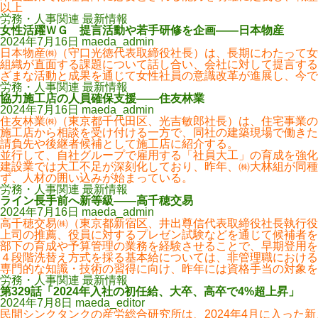
以上
労務・人事関連 最新情報
女性活躍ＷＧ 提言活動や若手研修を企画――日本物産
2024年7月16日
maeda_admin
日本物産㈱（守口光徳代表取締役社長）は、長期にわたって女
組織が直面する課題について話し合い、会社に対して提言する
ざまな活動と成果を通じて女性社員の意識改革が進展し、今で
労務・人事関連 最新情報
協力施工店の人員確保支援――住友林業
2024年7月16日
maeda_admin
住友林業㈱（東京都千代田区、光吉敏郎社長）は、住宅事業
施工店から相談を受け付ける一方で、同社の建築現場で働きた
請負先や後継者候補として施工店に紹介する。
並行して、自社グループで雇用する「社員大工」の育成を強化
建設業では大工不足が深刻化しており、昨年、㈱大林組が同
ず、人材の囲い込みが始まっている。
労務・人事関連 最新情報
ライン長手前へ新等級――高千穂交易
2024年7月16日
maeda_admin
高千穂交易㈱（東京都新宿区、井出尊信代表取締役社長執行役
上司の推薦、役員に対するプレゼン試験などを通じて候補者を
部下の育成や予算管理の業務を経験させることで、早期登用を
４段階洗替え方式を採る基本給については、非管理職における
専門的な知識・技術の習得に向け、昨年には資格手当の対象を約
労務・人事関連 最新情報
第329話「2024年入社の初任給、大卒、高卒で4%超上昇」
2024年7月8日
maeda_editor
民間シンクタンクの産労総合研究所は、2024年4月に入った新入