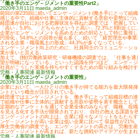
「働き手のエンゲ－ジメントの重要性Part2」
2020年3月11日
maeda_admin
前回の第235回に続いてエンゲ－ジメント(働き手にとって
感じる中で、組織や仕事に主体的に貢献する意欲や姿勢)につ
経団連が自社における把握状況を尋ねた調査では「把握している
「高い」5.9%、「どちらかというと高い」72.3%と8割近く
企業がエンゲ－ジメントを高めるための対応として特に重視し
円滑化」54.8%との回答が最も多く、続いて「経営理念や事業
される企業・職場風土の形成」44.3%が多くなっている。
エンゲ－ジメント向上のために、社員同士のコミュニケ－ショ
業が多いと言える。
加えて、(独)労働政策研究・研修機構の調査では、「仕事を通
望が明確になっている」といった認識を持つほど、エンゲ－ジ
社員がこうした実感を持ちやすくするための取り組みを検討す
労務・人事関連 最新情報
「働き手のエンゲ－ジメントの重要性」
2020年3月11日
maeda_admin
企業において、一人ひとりの働き手が持てる能力を最大限発揮
ントという概念が注目されている。
経団連ではエンゲ－ジメントを、働き手にとって組織目標の達
で組織や仕事に主体的に貢献する意欲や姿勢を表す概念として
定期的なアンケ－トを通じて企業全体のみならず、職種、役職
を見える化する手法が開発されており、 自社の抱える課題を
エンゲ－ジメントの向上は、企業に様々なメリットをもたらすと
ンゲ－ジメントが高い企業は低い企業に比べて 収益性が21%
厚生労働省の調査でも、エンゲ－ジメントの高さは、労働生産
エンゲ－ジメントが高まれば、新たな挑戦やアイデアが生まれ
労務・人事関連 最新情報