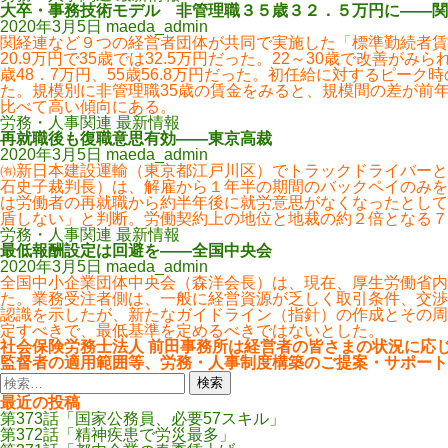
大卒・事務技術モデル 非管理職３５歳３２．５万円に――関
2020年3月5日
maeda_admin
関経連など９つの経営者団体が共同で実施した「標準勤続者賃
20.9万円で35歳では32.5万円だった。22～30歳で改善
歳48．7万円、55歳56.8万円だった。初任給に対するピーク
た。規模別に非管理職35歳の賃金をみると、規模間の差が前年
比べて高い傾向にある。
労務・人事関連 最新情報
再就職後も復職意思有効――東京高裁
2020年3月5日
maeda_admin
㈲新日本建設運輸（東京都江戸川区）でトラックドライバーと
石史子裁判長）は、解雇から１年半の期間のバックペイのみを
は労働者の再就職から約半年後に就労意思がなくなったとして
盾しない」と判断。労働契約上の地位と地裁の約２倍となる７
労務・人事関連 最新情報
最低報酬設定は回避を――全国中央会
2020年3月5日
maeda_admin
全国中小企業団体中央会（森洋会長）は、現在、厚生労働省内
た。業務受注者側は、一般に経営資源が乏しく取引条件、交渉
認識を示したが、新たなガイドライン（指針）の作成とその周
定すべきで、最低基準を定めるべきではないとした。
社会保険労務士法人 前田事務所は経営者の皆さまの状況に応
監督者の適用範囲等、労務・人事制度構築のご提案・サポート
検
索:
最近の投稿
第373話「国家公務員、必要57スキル」
第372話「精神疾患で労災最多」