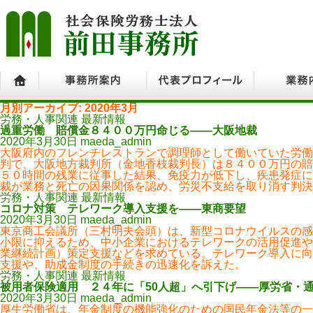
ホーム
月別アーカイブ: 2020年3月
事務所案内
代表プロフィール
業務内容
労務・人事関連 最新情報
過重労働 賠償金８４００万円命じる――大阪地裁
2020年3月30日
maeda_admin
大阪府内のフレンチレストランで調理師として働いていた労働
判で、大阪地方裁判所（金地香枝裁判長）は８４００万円の賠
５０時間の残業に従事した結果、免疫力が低下し、疾患発症に
裁が業務と死亡の因果関係を認め、労災不支給を取り消す判決
労務・人事関連 最新情報
コロナ対策 テレワーク導入支援を――東商要望
2020年3月30日
maeda_admin
東京商工会議所（三村明夫会頭）は、新型コロナウイルスの感
小限に抑えるため、中小企業におけるテレワークの活用促進や
業継続計画）策定支援などを求めている。テレワーク導入に向
支援や、助成金制度の手続きの迅速化を訴えた。
労務・人事関連 最新情報
被用者保険適用 ２４年に「50人超」へ引下げ――厚労省・
2020年3月30日
maeda_admin
厚生労働省は、年金制度の機能強化のための国民年金法等の一