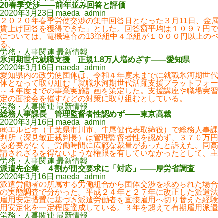
20春季交渉――前年並み回答と評価
2020年3月23日
maeda_admin
２０２０年春季労使交渉の集中回答日となった３月11日、金
賃上げ回答を獲得できた」とした。回答額平均は１０９７円で
については、電機連合の13単組中４単組が１０００円以上の
る。
労務・人事関連 最新情報
氷河期世代就職支援 正規1.8万人増めざす――愛知県
2020年3月16日
maeda_admin
愛知県内の政労使団体は、令和４年度末までに就職氷河期世代
体となって取り組む「就職氷河期世代活躍支援プラットフォー
～４年度までの事業実施計画を策定した。支援講座や職場実習
定の面接会を催すなどの対策に取り組むとしている。
労務・人事関連 最新情報
総務人事課長 管理監督者性認めず――東京高裁
2020年3月16日
maeda_admin
㈱エルピオ（千葉県市川市、牛尾健代表取締役）で総務人事課
判所（深見敏正裁判長）は管理監督者性を認めず、３７０万円
る必要がなく、労働時間に広範な裁量があったと訴えた。同高
請されざるを得ないような権限を有していなかったとして、主
労務・人事関連 最新情報
派遣先企業 ４割が団交要求に「対応」――厚労省調査
2020年3月16日
maeda_admin
派遣労働者の所属する労働組合から団体交渉を求められた場合
の実態調査で分かった。平成２４年と２７年に改正した派遣法
雇用安定措置に基づき派遣労働者を直接雇用へ切り替えた経験
用安定化を一定程度達成している。３年を超えて有期雇用派遣
労務・人事関連 最新情報