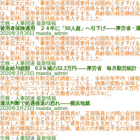
対象拡大に向け、事業所の適用規模要件を段階的に引き下げる
いく。弁護士、社会保険労務士などの資格を有する者が行う法
は、新たに被用者保険の適用対象とする。高齢期の就労継続拡
毎年定時に改定する仕組みを導入するとした。
労務・人事関連 最新情報
被用者保険適用 ２４年に「50人超」へ引下げ――厚労省・
2020年3月30日
maeda_admin
厚生労働省は、年金制度の機能強化のための国民年金法等の一
対象拡大に向け、事業所の適用規模要件を段階的に引き下げる
いく。弁護士、社会保険労務士などの資格を有する者が行う法
は、新たに被用者保険の適用対象とする。高齢期の就労継続拡
毎年定時に改定する仕組みを導入するとした。
労務・人事関連 最新情報
現金給与総額 0.3％減の32.3万円――厚労省 毎月勤労統
2020年3月23日
maeda_admin
厚生労働省の毎月勤労統計調査によると、令和元年平均（確報）
ら続いていたプラス推移が止まっている。物価の変動を加味して
所定内給与についてはフルタイム労働者が0.6％増の31.４万円
している。パートタイム労働者の比率は31.5％に。
労務・人事関連 最新情報
違法判断で処遇後退の恐れ――横浜地裁
2020年3月23日
maeda_admin
社会福祉法人青い鳥の非正規職員が、正規職員との間に会社独
契約法に違反すると訴えた裁判で、横浜地方裁判所（新谷晋司
取得した際、出産手当金として通常の賃金を支給していた。非
る人材の離職防止にあると指摘。違法との判断は手当の全面廃
不合理性を認めなかった。
労務・人事関連 最新情報