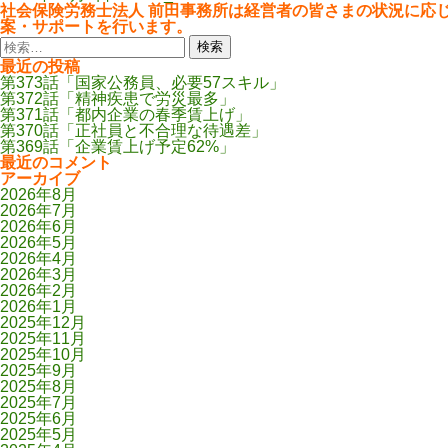
社会保険労務士法人 前田事務所は経営者の皆さまの状況に応
案・サポートを行います。
検
索:
最近の投稿
第373話「国家公務員、必要57スキル」
第372話「精神疾患で労災最多」
第371話「都内企業の春季賃上げ」
第370話「正社員と不合理な待遇差」
第369話「企業賃上げ予定62%」
最近のコメント
アーカイブ
2026年8月
2026年7月
2026年6月
2026年5月
2026年4月
2026年3月
2026年2月
2026年1月
2025年12月
2025年11月
2025年10月
2025年9月
2025年8月
2025年7月
2025年6月
2025年5月