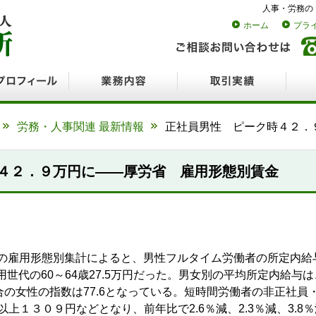
人事・労務の
ホーム
プラ
ロフィール
業務内容
取引実績
採用
労務・人事関連 最新情報
正社員男性 ピーク時４２．
４２．９万円に――厚労省 雇用形態別賃金
の雇用形態別集計によると、男性フルタイム労働者の所定内給与
用世代の60～64歳27.5万円だった。男女別の平均所定内給与は、
合の女性の指数は77.6となっている。短時間労働者の非正社
５年以上１３０９円などとなり、前年比で2.6％減、2.3％減、3.