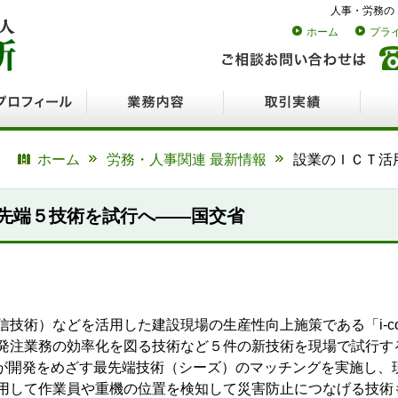
人事・労務の
ホーム
プラ
ロフィール
業務内容
取引実績
採用
ホーム
労務・人事関連 最新情報
設業のＩＣＴ活
先端５技術を試行へ――国交省
術）などを活用した建設現場の生産性向上施策である「i-const
発注業務の効率化を図る技術など５件の新技術を現場で試行す
どが開発をめざす最先端技術（シーズ）のマッチングを実施し、
用して作業員や重機の位置を検知して災害防止につなげる技術