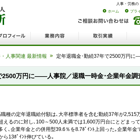
人事・労務の
ホーム
プラ
ロフィール
業務内容
取引実績
採用
・人事関連 最新情報
定年退職金･勤続37年で2500万円
で2500万円に――人事院／退職一時金･企業年金調
種の定年退職給付額は､大卒標準者を含む勤続37年が2,515万円
円を超えるのに対し､100～500人未満では1,600万円台にとど
く､企業年金との併用型39.6％を8.7ﾎﾟｲﾝﾄ上回った｡企業年
ら13ﾎﾟｲﾝﾄ伸びている｡