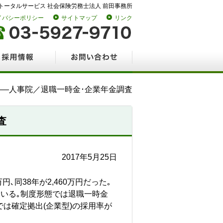
トータルサービス 社会保険労務士法人 前田事務所
イバシーポリシー
サイトマップ
リンク
情報
お問い合わせ
に――人事院／退職一時金･企業年金調査
査
2017年5月25日
､同38年が2,460万円だった｡
まっている｡制度形態では退職一時金
金では確定拠出(企業型)の採用率が