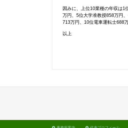
因みに、上位10業種の年収は1位
万円、5位大学准教授858万円、
713万円、10位電車運転士68
以上
事務所案内
代表プロフィール