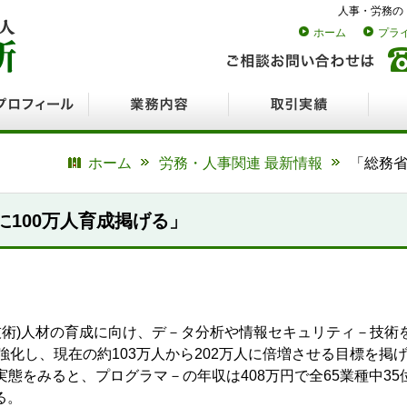
人事・労務の
ホーム
プラ
ロフィール
業務内容
取引実績
採用
ホーム
労務・人事関連 最新情報
「総務省
に100万人育成掲げる」
情報技術)人材の育成に向け、デ－タ分析や情報セキュリティ－技
化し、現在の約103万人から202万人に倍増させる目標を掲げ
実態をみると、プログラマ－の年収は408万円で全65業種中3
る。