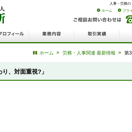
人事・労務の
ホーム
プラ
ロフィール
業務内容
取引実績
採用
ホーム
労務・人事関連 最新情報
第
わり、対面重視?」