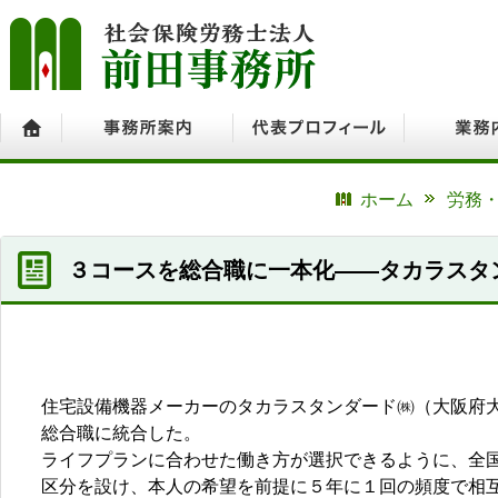
ホーム
事務所案内
代表プロフィール
業務内容
ホーム
労務・
３コースを総合職に一本化――タカラスタ
住宅設備機器メーカーのタカラスタンダード㈱（大阪府大
総合職に統合した。
ライフプランに合わせた働き方が選択できるように、全
区分を設け、本人の希望を前提に５年に１回の頻度で相