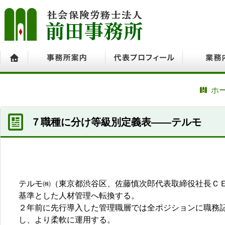
ホーム
事務所案内
代表プロフィール
業務内容
ホ
７職種に分け等級別定義表――テルモ
テルモ㈱（東京都渋谷区、佐藤慎次郎代表取締役社長Ｃ
基準とした人材管理へ転換する。
２年前に先行導入した管理職層では全ポジションに職務
し、より柔軟に運用する。