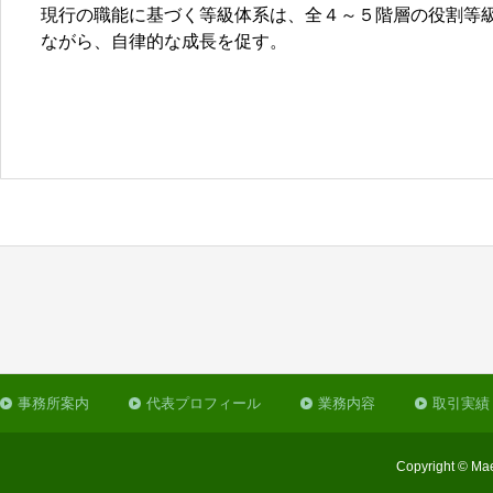
現行の職能に基づく等級体系は、全４～５階層の役割等
ながら、自律的な成長を促す。
事務所案内
代表プロフィール
業務内容
取引実績
Copyright © Mae