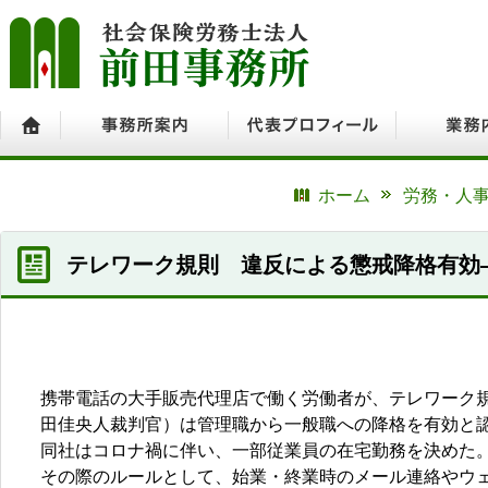
ホーム
事務所案内
代表プロフィール
業務内容
ホーム
労務・人事
テレワーク規則 違反による懲戒降格有効
携帯電話の大手販売代理店で働く労働者が、テレワーク
田佳央人裁判官）は管理職から一般職への降格を有効と
同社はコロナ禍に伴い、一部従業員の在宅勤務を決めた
その際のルールとして、始業・終業時のメール連絡やウ