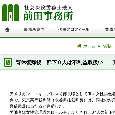
ホーム
事務所案内
代表プロフィール
業務内容
ホーム
労務・
育休復帰後 部下０人は不利益取扱い――
アメリカン・エキスプレスで部長職として働く女性労働
判で、東京高等裁判所（永谷典雄裁判長）は、同社の対
良俗違反に当たると判断した。
労働者は女性管理職のロールモデルとされ、37人の部下