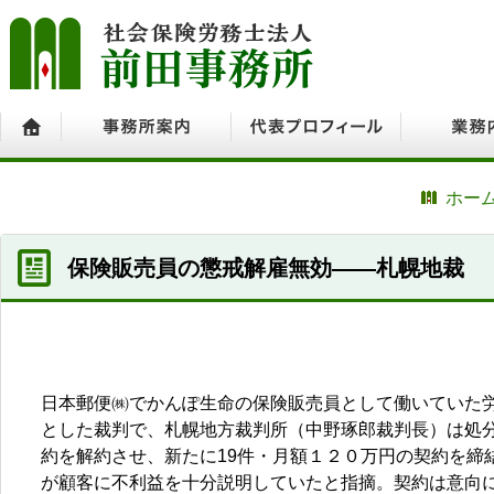
ホーム
事務所案内
代表プロフィール
業務内容
ホー
保険販売員の懲戒解雇無効――札幌地裁
日本郵便㈱でかんぽ生命の保険販売員として働いていた
とした裁判で、札幌地方裁判所（中野琢郎裁判長）は処分
約を解約させ、新たに19件・月額１２０万円の契約を締
が顧客に不利益を十分説明していたと指摘。契約は意向