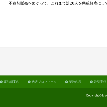
不適切販売をめぐって、これまで計28人を懲戒解雇にし
事務所案内
代表プロフィール
業務内容
取引実績
Copyright © Mae