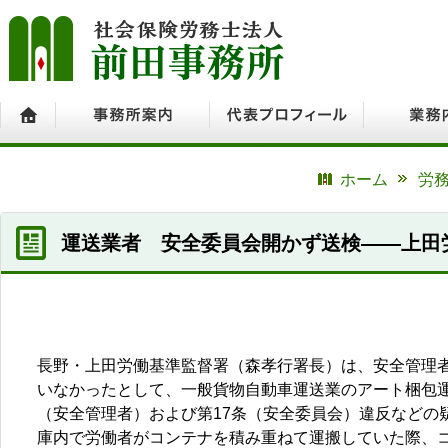
ホーム
事務所案内
代表プロフィール
業務内容
ホーム
労務
運送業者 安全委員会開かず送検――上田
長野・上田労働基準監督署（森孝行署長）は、安全管理
いなかったとして、一般貨物自動車運送業のアート梱包運
（安全管理者）および第17条（安全委員会）違反などの
庫内で労働者がコンテナを積み重ねて運搬していた際、