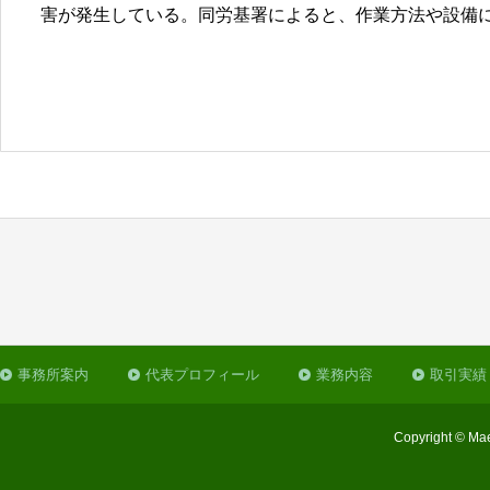
害が発生している。同労基署によると、作業方法や設備
事務所案内
代表プロフィール
業務内容
取引実績
Copyright © Mae