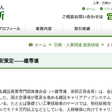
人事・労務の
ホーム
プラ
ロフィール
業務内容
取引実績
採用
ホーム
労務・人事関連 最新情報
１
安策定――建専連
る建設産業専門団体連合会（＝建専連、岩田正吾会長）は、会
した。国土交通省が普及を進める建設キャリアアップシステム
いる。たとえば基礎ぐい工事技能者のケースでは、初任給相当
ルで５７６万円以上などとしている。人材確保に向けてキャリ