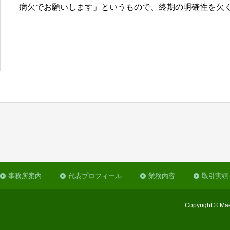
病欠でお願いします」というもので、終期の明確性を欠
事務所案内
代表プロフィール
業務内容
取引実績
Copyright © Mae