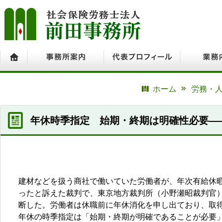
ホーム
事務所案内
代表プロフィール
業務内容
ホーム
労務・人
年休時季指定 始期・終期は明確性必要―
建材などを扱う商社で働いていた労働者が、年次有給休
ったと訴えた裁判で、東京地方裁判所（小野瀬昭裁判官
断した。労働者は休職前に年休消化を申し出ており、取
年休の時季指定は「始期・終期が明確であることが必要