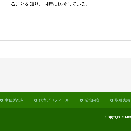
ることを知り、同時に送検している。
事務所案内
代表プロフィール
業務内容
取引実績
Copyright © Mae