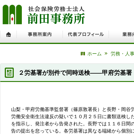
ホーム
事務所案内
代表プロフィール
業務内容
ホーム
労務・人事
２労基署が別件で同時送検――甲府労基署
山梨・甲府労働基準監督署（篠原敦署長）と長野・岡谷
労働安全衛生法違反の疑いで１０月２５日に書類送検し
を指示し、発注者から告発された。長野では１１６日間
告の提出を怠っている。各労基署は異なる端緒から個別