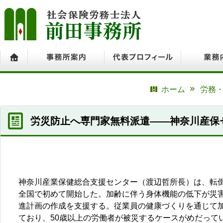
ホーム
事務所案内
代表プロフィール
業務内容
ホーム
労務・
労災防止へ専門家無料派遣――神奈川産保
神奈川産業保健総合支援センター（渡辺哲所長）は、転
全国で初めて開始した。加齢に伴う身体機能の低下が災
進計画の作成を支援する。従業員の健康づくりを通じて
ており、50歳以上の労働者が被災するケースがめだって