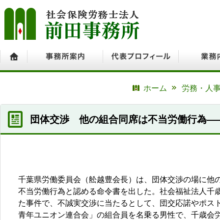
ホーム
事務所案内
代表プロフィール
業務内容
ホーム
労務・人事
団体交渉 他の組合同席は不当労働行為―
千葉県労働委員会（舩越豊会長）は、団体交渉の場に他
不当労働行為と認める命令書を出した。社会福祉法人千
た事件で、不誠実交渉に当たるとして、団交応諾やポス
青年ユニオン連合会」の組合員を名乗る男性で、千歳会