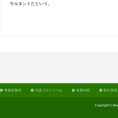
サルタントだという。
事務所案内
代表プロフィール
業務内容
取引実績
Copyright © Mae