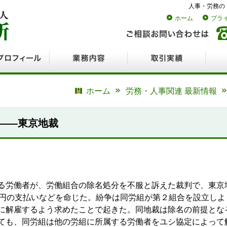
人事・労務の
ホーム
プラ
ロフィール
業務内容
取引実績
採用
ホーム
労務・人事関連 最新情報
――東京地裁
る労働者が、労働組合の除名処分を不服と訴えた裁判で、東京
万円の支払いなどを命じた。紛争は同労組が第２組合を設立し
に解雇するよう求めたことで起きた。同地裁は除名の前提とな
ても、同労組は他の労組に所属する労働者をユシ協定によって