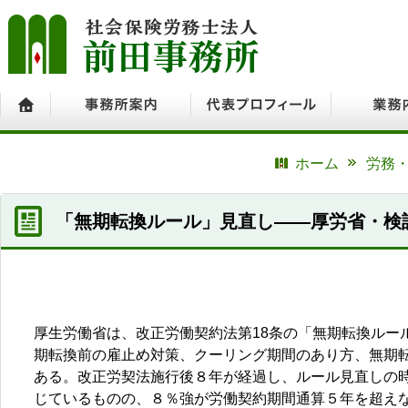
ホーム
事務所案内
代表プロフィール
業務内容
ホーム
労務・
「無期転換ルール」見直し――厚労省・検
厚生労働省は、改正労働契約法第18条の「無期転換ルー
期転換前の雇止め対策、クーリング期間のあり方、無期
ある。改正労契法施行後８年が経過し、ルール見直しの時
じているものの、８％強が労働契約期間通算５年を超え