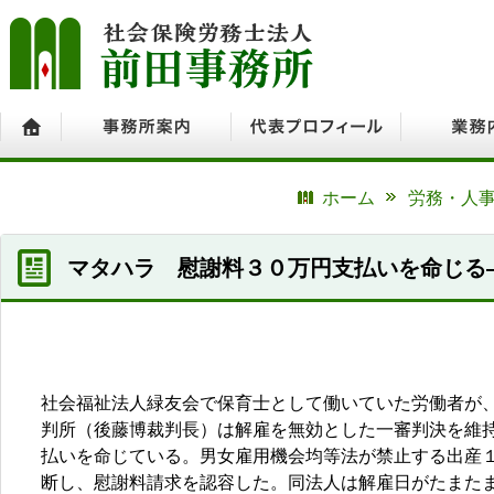
ホーム
事務所案内
代表プロフィール
業務内容
ホーム
労務・人事
マタハラ 慰謝料３０万円支払いを命じる
社会福祉法人緑友会で保育士として働いていた労働者が
判所（後藤博裁判長）は解雇を無効とした一審判決を維持
払いを命じている。男女雇用機会均等法が禁止する出産
断し、慰謝料請求を認容した。同法人は解雇日がたまた