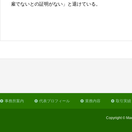
雇でないとの証明がない」と退けている。
事務所案内
代表プロフィール
業務内容
取引実績
Copyright © Mae