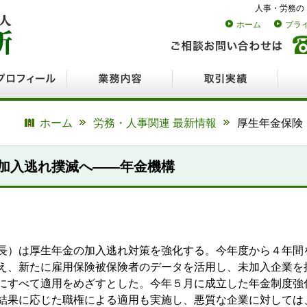
人事・労務の
ホーム
プラ
ロフィール
業務内容
取引実績
採用
ホーム
労務・人事関連 最新情報
厚生年金保険
加入逃れ撲滅へ――年金機構
長）は厚生年金の加入逃れ対策を強化する。今年度から４年間
え、新たに雇用保険被保険者のデータを活用し、未加入企業を
にすべて適用をめざすとした。今年５月に成立した年金制度強
結果に応じた職権による適用も実施し、悪質な企業に対しては