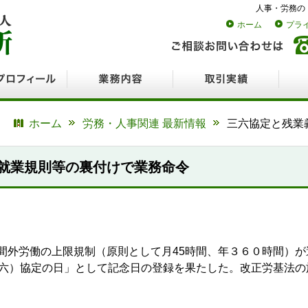
人事・労務の
ホーム
プラ
ロフィール
業務内容
取引実績
採用
ホーム
労務・人事関連 最新情報
三六協定と残業
就業規則等の裏付けで業務命令
間外労働の上限規制（原則として月45時間、年３６０時間）
三六）協定の日」として記念日の登録を果たした。改正労基法