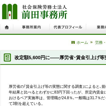
ホーム
事務所案内
代表プロフィール
業務内容
ホーム
労務・
改定額5,600円に――厚労省･賃金引上げ
厚労省の｢賃金引上げ等の実態に関する調査｣によると､規模
年結果と比べるとわずかに83円下回ったが、所定内賃金に
おけるベア実施率は、管理職が24.8％､一般職は31.7
て3割を超えている。