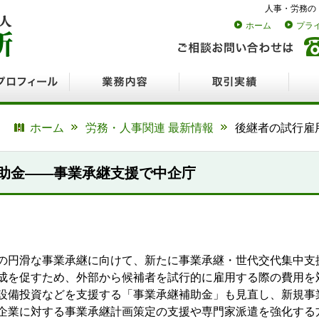
人事・労務の
ホーム
プラ
ロフィール
業務内容
取引実績
採用
ホーム
労務・人事関連 最新情報
後継者の試行雇
助金――事業承継支援で中企庁
の円滑な事業承継に向けて、新たに事業承継・世代交代集中支
成を促すため、外部から候補者を試行的に雇用する際の費用を
設備投資などを支援する「事業承継補助金」も見直し、新規事
企業に対する事業承継計画策定の支援や専門家派遣を強化する