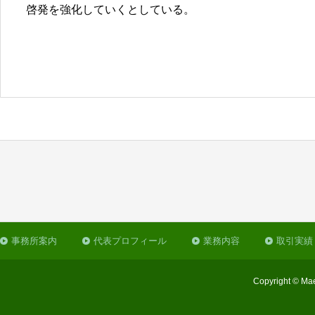
啓発を強化していくとしている。
事務所案内
代表プロフィール
業務内容
取引実績
Copyright © Mae