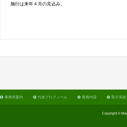
施行は来年４月の見込み。
事務所案内
代表プロフィール
業務内容
取引実績
Copyright © Mae