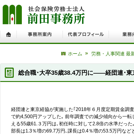
ホーム
事務所案内
代表プロフィール
業務内容
ホーム
労務・人事関連 最
総合職･大卒35歳38.4万円に――経団連･
経団連と東京経協が実施した｢2018年６月度定期賃金調査
で約4,500円アップした｡ 前年調査での減少傾向から
える55歳61.３万円は､初任時に対して2.8倍の水準だ
部長は1.3％増の69.7万円､課長は0.4％増の53.5万円な