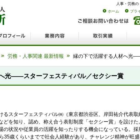
人事・労務の
ホーム
プラ
ロフィール
業務内容
取引実績
採用
労務・人事関連 最新情報
縁の下で活躍する人材へ光―
へ光――スターフェスティバル／セクシー賞
けるスターフェスティバル㈱（東京都渋谷区、岸田祐介代表取締
などを知り、認め、称え合う表彰制度「セクシー賞」を設けた
場の状況や従業員の活躍を知ったりする機会になっている。採
から35歳くらいまでで社会人経験があり、チャレンジ精神が旺