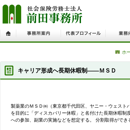
ホーム
事務所案内
代表プロフィール
業務内容
ホ
キャリア形成へ長期休暇制――ＭＳＤ
製薬業のＭＳＤ㈱（東京都千代田区、ヤニー・ウェスト
を目的に「ディスカバリー休暇」と名付けた長期休暇制度
への参加、副業の実施などを想定する。 分割取得ができ