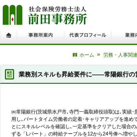
ホーム
事務所案内
代表プロフィール
業務内容
ホーム
労務・人事関連
業務別スキルも昇給要件に――常陽銀行の
㈱常陽銀行(茨城県水戸市､寺門一義取締役頭取)は､実績
用し､パートタイム労働者の定着･キャリアアップを進め
とにスキルレベルを確認し､一定基準をクリアした場合の
ずる「Lパート」の時給テーブルを12から24号俸へ増や