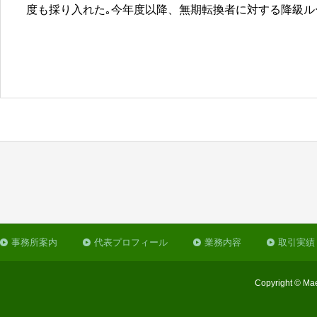
度も採り入れた｡今年度以降、無期転換者に対する降級ル
事務所案内
代表プロフィール
業務内容
取引実績
Copyright © Mae