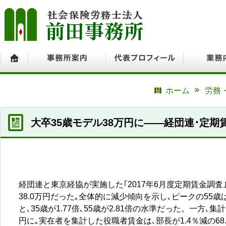
ホーム
事務所案内
代表プロフィール
業務内容
ホーム
労務
大卒35歳モデル38万円に――経団連･定期
経団連と東京経協が実施した｢2017年6月度定期賃金調査
38.0万円だった｡全体的に減少傾向を示し､ピークの55歳
と､35歳が1.77倍､55歳が2.81倍の水準だった。一方､
円に｡実在者を集計した役職者賃金は､部長が1.4％減の68.8